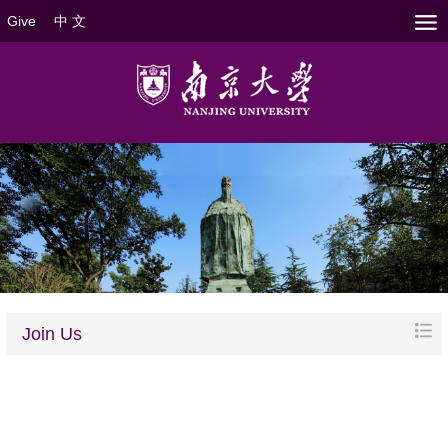
Give
中 文
Join Us