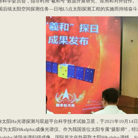
国际科学委员会，指导利用"羲和号"数据开展研究、应用和对外合作
国后续太阳空间探测任务—日地L5点太阳探测工程的实施而持续奋斗
称太阳Ha光谱探测与双超平台科学技术试验卫星，于2021年10月1
为太阳H&alpha;成像光谱仪。作为我国首位太阳专属"摄影师"，
alpha;波段光谱扫描成像，国际首次在轨获取太阳H&alpha;谱线、Si&