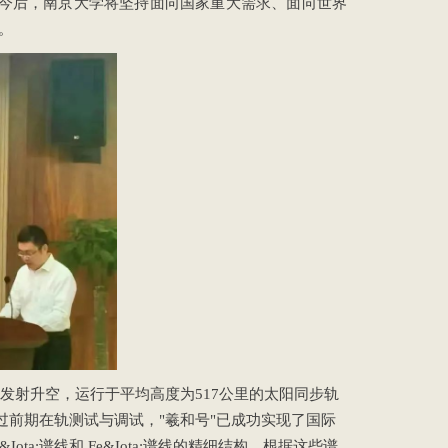
。今后，南京大学将坚持面向国家重大需求、面向世界
。
4日发射升空，运行于平均高度为517公里的太阳同步轨
经过前期在轨测试与调试，"羲和号"已成功实现了国际
Iota;谱线和 Fe&Iota;谱线的精细结构。根据这些谱