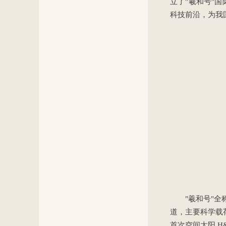
立了"羲和号"
科技前沿，为我
"羲和号"全
道，主要科学载荷
首次空间太阳 H&