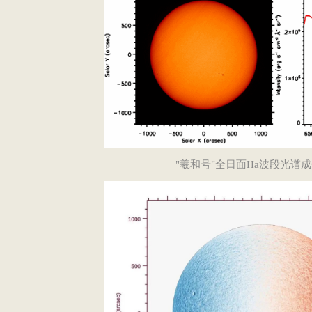
"羲和号"全日面Ha波段光谱