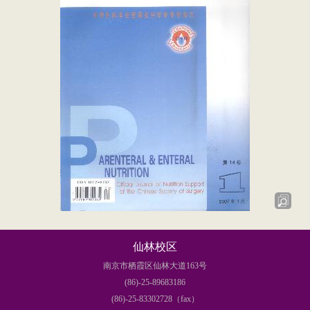
仙林校区
南京市栖霞区仙林大道163号
(86)-25-89683186
(86)-25-83302728（fax）